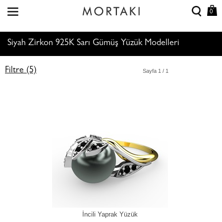
0
Siyah Zirkon 925K Sarı Gümüş Yüzük Modelleri
Filtre (5)
Sayfa
1
/ 1
İncili Yaprak Yüzük