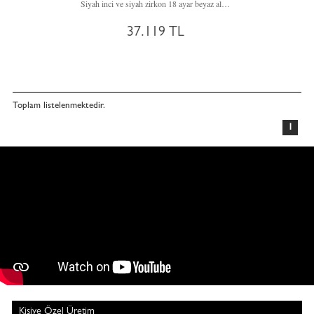
Siyah inci ve siyah zirkon 18 ayar beyaz altın yüzük
37.119 TL
Toplam
listelenmektedir.
1
Kişiye Özel Üretim