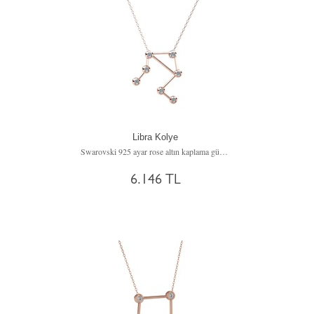
Libra Kolye
Swarovski 925 ayar rose altın kaplama gümüş kolye (40 cm gümüş rolo zincir)
6.146 TL