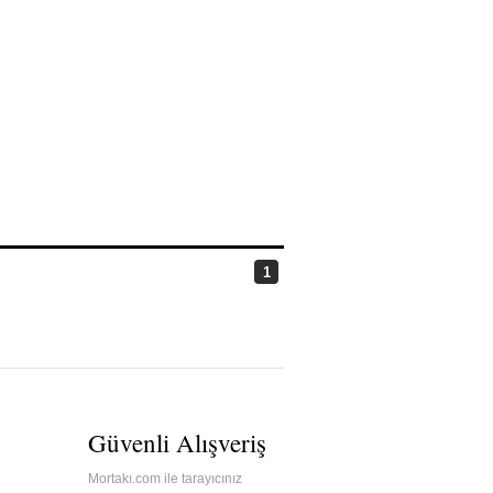
1
Güvenli Alışveriş
Mortakı.com ile tarayıcınız