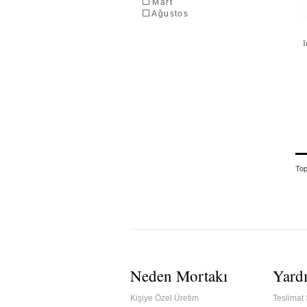
Mart
Ağustos
To
Neden Mortakı
Yard
Kişiye Özel Üretim
Teslimat 