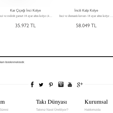
Kar Çiçeği İnci Kolye
İncili Kalp Kolye
Inci ve rodolit garnet 18 ayar altın kolye (40 cm rose altın rolo zincir)
Inci ve dumanlı kuvars 18 ayar altın kolye (40 cm beyaz altın rolo zincir)
35.972 TL
58.049 TL
plam
listelenmektedir.
ım
Takı Dünyası
Kurumsal
Süresi
Takınız Nasıl Üretiliyor?
Hakkımızda