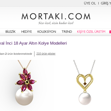
ÜYE OL
GİRİŞ 
BİLEZİK
HEDİYE
KOLEKSİYON
TREND
KİŞİYE ÖZEL ÜRETİM
al İnci 18 Ayar Altın Kolye Modelleri
210 ürün göster
plam
2
ürün listelenmektedir