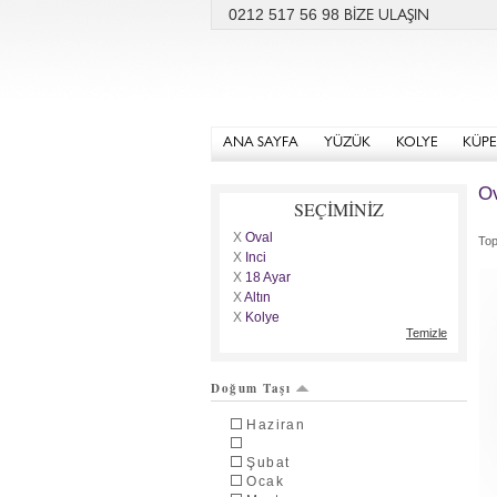
0212 517 56 98
BİZE ULAŞIN
ANA SAYFA
YÜZÜK
KOLYE
KÜPE
Ov
SEÇİMİNİZ
X
Oval
To
X
İnci
X
18 Ayar
X
Altın
X
Kolye
Temizle
Doğum Taşı
Haziran
Şubat
Ocak