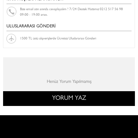
Bize email atın anında cevaplayalım ! 7/24 Destek Hattımız 0212 517 56 98
09:00 - 19:00 arası.
ULUSLARARASI GÖNDERİ
1500 TL üstü alışverişlerde Ücretsiz Uluslararası Gönderi
Henüz Yorum Yapılmamış
YORUM YAZ