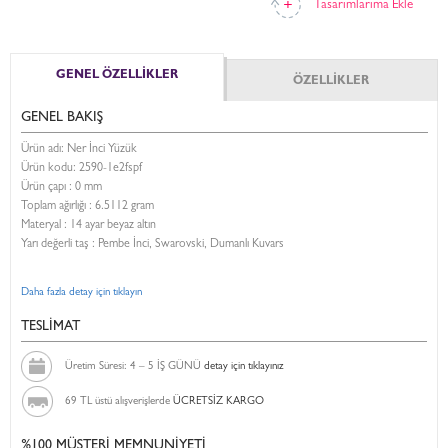
Tasarımlarıma Ekle
GENEL ÖZELLİKLER
ÖZELLİKLER
GENEL BAKIŞ
Ürün adı: Ner İnci Yüzük
Ürün kodu:
2590-1e2fspf
Ürün çapı : 0 mm
Toplam ağırlığı : 6.5112 gram
Materyal : 14 ayar beyaz altın
Yarı değerli taş : Pembe İnci, Swarovski, Dumanlı Kuvars
Daha fazla detay için tıklayın
TESLİMAT
Üretim Süresi: 4 – 5 İŞ GÜNÜ
detay için tıklayınız
69 TL üstü alışverişlerde
ÜCRETSİZ KARGO
%100 MÜŞTERİ MEMNUNİYETİ