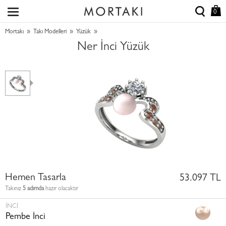
0
»
»
»
Mortakı
Takı Modelleri
Yüzük
Ner İnci Yüzük
Hemen Tasarla
53.097 TL
Takınız
5 adımda
hazır olacaktır
İNCI
Pembe İnci