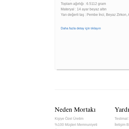
Toplam ağırlığı : 6.5112 gram
Materyal : 14 ayar beyaz altın
Yarı değerli taş : Pembe İnci, Beyaz Zirkon, 
Daha fazla detay için tıklayın
Neden Mortakı
Yard
Kişiye Özel Üretim
Teslimat 
%100 Müşteri Memnuniyeti
İletişim Bi