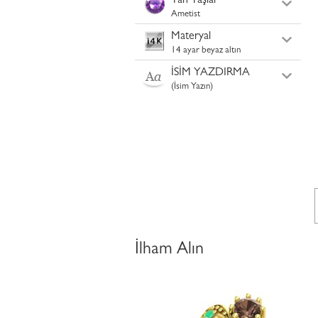
Yan Taşlar
Ametist
Materyal
14 ayar beyaz altın
İSİM YAZDIRMA
(İsim Yazın)
İlham Alın