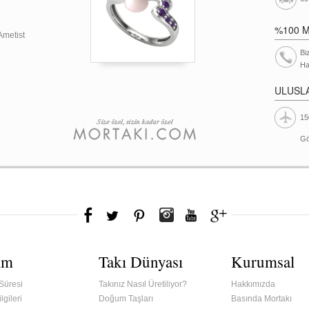
%100 
Ametist
Bi
Ha
ULUSL
15
Gö
ım
Takı Dünyası
Kurumsal
Süresi
Takınız Nasıl Üretiliyor?
Hakkımızda
lgileri
Doğum Taşları
Basında Mortakı