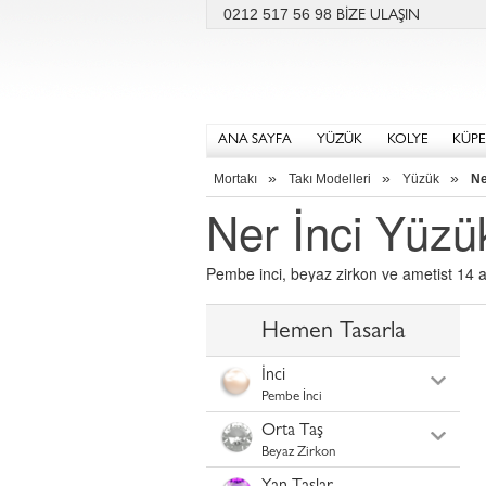
0212 517 56 98
BİZE ULAŞIN
ANA SAYFA
YÜZÜK
KOLYE
KÜPE
»
»
»
Mortakı
Takı Modelleri
Yüzük
Ne
Ner İnci Yüzü
Pembe inci, beyaz zirkon ve ametist 14 a
Hemen Tasarla
İnci
Pembe İnci
Orta Taş
Beyaz Zirkon