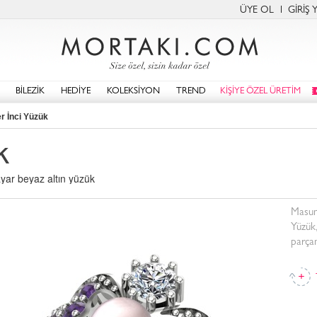
ÜYE OL
GİRİŞ 
BİLEZİK
HEDİYE
KOLEKSİYON
TREND
KİŞİYE ÖZEL ÜRETİM
r İnci Yüzük
k
yar beyaz altın yüzük
Masum 
Yüzük,
parçan