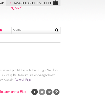
0
YAP
TASARIMLARIM
SEPETİM
0
incinin pırıltılı taşlarla buluştuğu Ner İnci
 şık ve ışıltılı tasarımı ile en vazgeçilmez
ız olacak.
Detaylı Bilgi
Tasarımlarıma Ekle