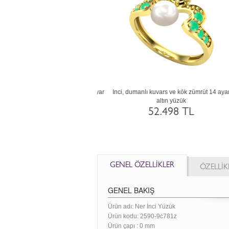
i, lab safir ve akuamarin 18 ayar
Inci, pembe kuvars ve lab safir 8 ayar rose
I
rose altın yüzük
altın yüzük
75.475 TL
27.180 TL
GENEL ÖZELLİKLER
ÖZELLİK
GENEL BAKIŞ
Ürün adı: Ner İnci Yüzük
Ürün kodu:
2590-9c781z
Ürün çapı : 0 mm