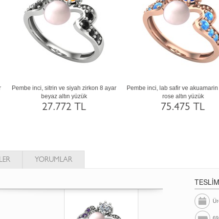
nci, yeşil kuvars ve peridot 18 ayar altın
Inci ve pırlanta 8 ayar altın yüzük (0.8
yüzük
karat)
75.454 TL
150.580 TL
LER
YORUMLAR
TESLİ
Ür
69