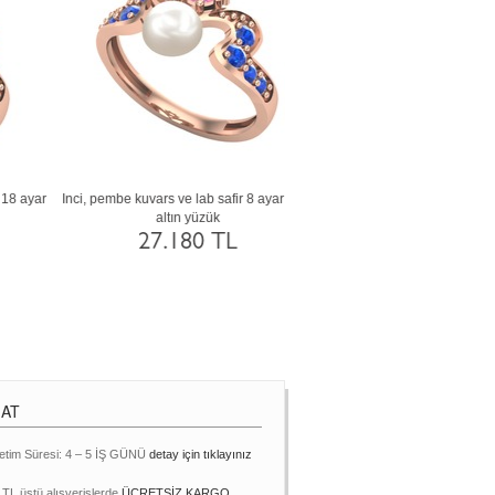
3
Inci, kök zümrüt ve pembe kuvars 18 ayar
Pembe inci, dumanlı kuvars ve s
altın yüzük
ayar altın yüzük
75.475 TL
75.454 TL
MAT
etim Süresi: 4 – 5 İŞ GÜNÜ
detay için tıklayınız
 TL üstü alışverişlerde
ÜCRETSİZ KARGO