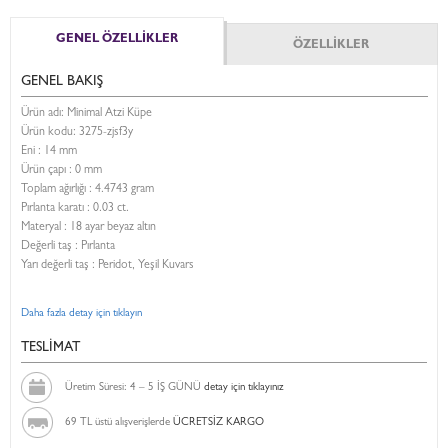
GENEL ÖZELLİKLER
ÖZELLİKLER
GENEL BAKIŞ
Ürün adı: Minimal Atzi Küpe
Ürün kodu:
3275-zjsf3y
Eni :
14 mm
Ürün çapı : 0 mm
Toplam ağırlığı : 4.4743 gram
Pırlanta karatı : 0.03 ct.
Materyal : 18 ayar beyaz altın
Değerli taş : Pırlanta
Yarı değerli taş : Peridot, Yeşil Kuvars
Daha fazla detay için tıklayın
TESLİMAT
Üretim Süresi: 4 – 5 İŞ GÜNÜ
detay için tıklayınız
69 TL üstü alışverişlerde
ÜCRETSİZ KARGO