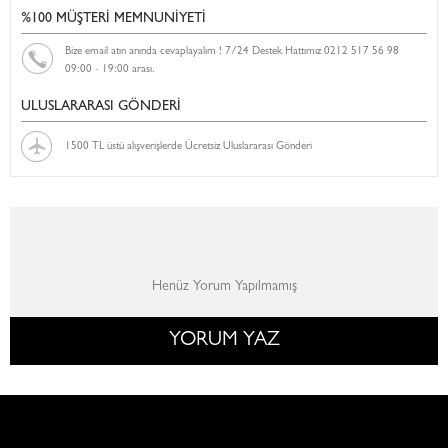
%100 MÜŞTERİ MEMNUNİYETİ
Bize email atın anında cevaplayalım ! 7/24 Destek Hattımız 0212 517 56 98
09:00 - 19:00 arası.
ULUSLARARASI GÖNDERİ
1500 TL üstü alışverişlerde Ücretsiz Uluslararası Gönderi
Henüz Yorum Yapılmamış
YORUM YAZ