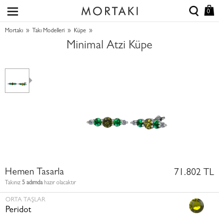
0
»
»
»
Mortakı
Takı Modelleri
Küpe
Minimal Atzi Küpe
Hemen Tasarla
71.802 TL
Takınız
5 adımda
hazır olacaktır
ORTA TAŞLAR
Peridot