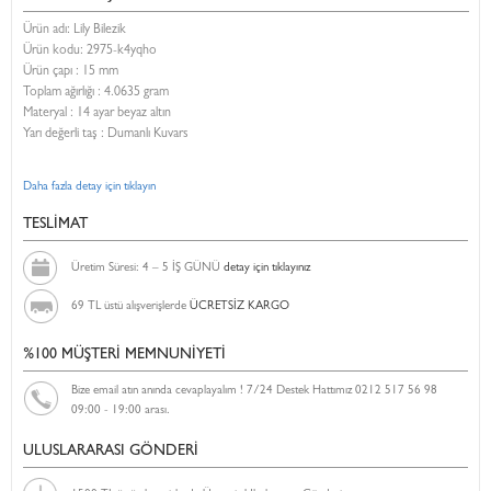
Ürün adı: Lily Bilezik
Ürün kodu:
2975-k4yqho
Ürün çapı : 15 mm
Toplam ağırlığı : 4.0635 gram
Materyal : 14 ayar beyaz altın
Yarı değerli taş : Dumanlı Kuvars
Daha fazla detay için tıklayın
TESLİMAT
Üretim Süresi: 4 – 5 İŞ GÜNÜ
detay için tıklayınız
69 TL üstü alışverişlerde
ÜCRETSİZ KARGO
%100 MÜŞTERİ MEMNUNİYETİ
Bize email atın anında cevaplayalım ! 7/24 Destek Hattımız 0212 517 56 98
09:00 - 19:00 arası.
ULUSLARARASI GÖNDERİ