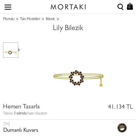
0
»
»
»
Mortakı
Takı Modelleri
Bilezik
Lily Bilezik
Hemen Tasarla
41.134 TL
Takınız
3 adımda
hazır olacaktır
TAŞ
Dumanlı Kuvars