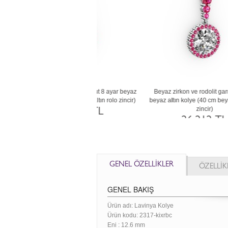
ve dumanlı kuvars 925 ayar altın
Ametist ve beyaz zirkon 18 ayar beyaz
Ga
gümüş kolye (40 cm gümüş rolo
altın kolye (40 cm gümüş rolo zincir)
zincir)
69.188 TL
7.447 TL
GENEL ÖZELLİKLER
ÖZELLİK
GENEL BAKIŞ
Ürün adı: Lavinya Kolye
Ürün kodu:
2317-kixrbc
Eni :
12.6 mm