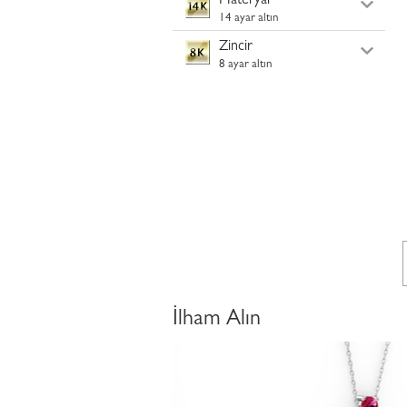
Materyal
14 ayar altın
Zincir
8 ayar altın
İlham Alın