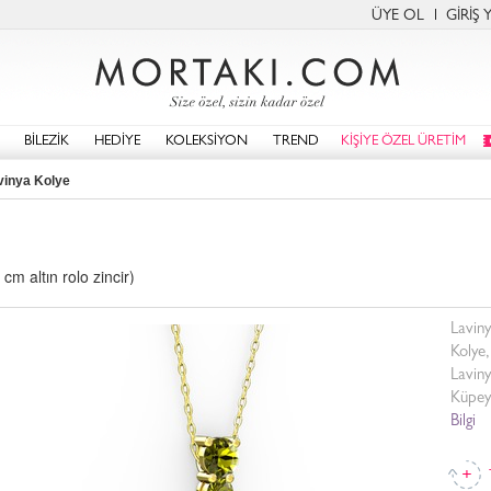
ÜYE OL
GİRİŞ 
BİLEZİK
HEDİYE
KOLEKSİYON
TREND
KİŞİYE ÖZEL ÜRETİM
vinya Kolye
cm altın rolo zincir)
Laviny
Kolye,
Laviny
Küpeyi
Bilgi