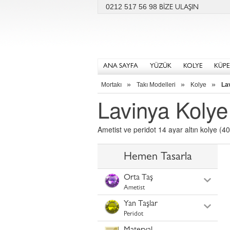
0212 517 56 98
BİZE ULAŞIN
ANA SAYFA
YÜZÜK
KOLYE
KÜPE
»
»
»
Mortakı
Takı Modelleri
Kolye
La
Lavinya Kolye
Ametist ve peridot 14 ayar altın kolye (40 
Hemen Tasarla
Orta Taş
Ametist
Yan Taşlar
Peridot