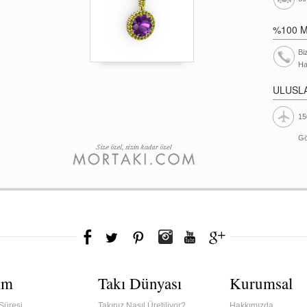
%100 
Bi
Ha
ULUSL
15
Gö
ım
Takı Dünyası
Kurumsal
Süresi
Takınız Nasıl Üretiliyor?
Hakkımızda