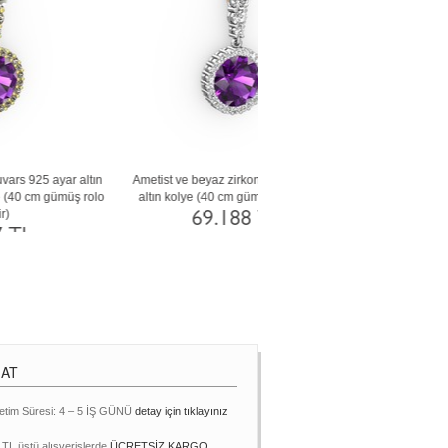
az
Kök zümrüt ve lab safir 14 ayar beyaz altın
Sitrin ve dumanlı kuvars 8 ayar r
kolye (40 cm gümüş rolo zincir)
kolye (40 cm gümüş rolo zin
58.206 TL
29.495 TL
MAT
etim Süresi: 4 – 5 İŞ GÜNÜ
detay için tıklayınız
 TL üstü alışverişlerde
ÜCRETSİZ KARGO