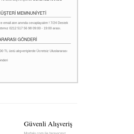
MÜŞTERİ MEMNUNİYETİ
ze email atın anında cevaplayalım ! 7/24 Destek
ttımız 0212 517 56 98 09:00 - 19:00 arası.
ARARASI GÖNDERİ
00 TL üstü alışverişlerde Ücretsiz Uluslararası
nderi
Güvenli Alışveriş
Mortakı.com ile tarayıcınız