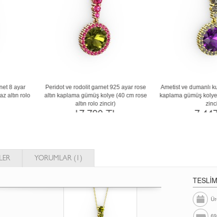
rnet ve kök yakut 14 ayar altın kolye (40
Kök zümrüt ve yeşil kuvars 14 ayar bey
cm altın rolo zincir)
altın kolye (40 cm gümüş rolo zincir)
52.450 TL
58.332 TL
LER
YORUMLAR (1)
TESLİ
Ür
69