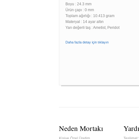
Boyu :
24.3 mm
Ürün çapı : 0 mm
Toplam ağırlığı : 10.413 gram
Materyal : 14 ayar altın
Yarı değerli taş : Ametist, Peridot
Daha fazla detay için tıklayın
Neden Mortakı
Yard
Kişiye Özel Üretim
Teslimat 