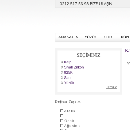
0212 517 56 98
BİZE ULAŞIN
ANA SAYFA
YÜZÜK
KOLYE
KÜPE
Ka
SEÇİMİNİZ
X
Kalp
To
X
Siyah Zirkon
X
925K
X
Sarı
X
Yüzük
Temizle
Doğum Taşı
Aralık
Ocak
Ağustos