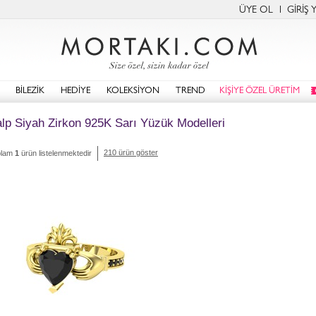
ÜYE OL
GİRİŞ 
BİLEZİK
HEDİYE
KOLEKSİYON
TREND
KİŞİYE ÖZEL ÜRETİM
lp Siyah Zirkon 925K Sarı Yüzük Modelleri
210 ürün göster
plam
1
ürün listelenmektedir