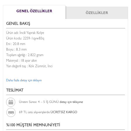
GENEL ÖZELLİKLER
ÖZELLİKLER
GENEL BAKIŞ
Ürün adı: İncili Yaprak Kolye
Ürün kodu:
2259-1qyw83q
Eni :
20.8 mm
Boyu :
8.3 mm
Toplam ağırlığı : 2.822 gram
Materyal : 18 ayar altın
Yarı değerli taş : Kök Zümrüt, İnci
Daha fazla detay için tıklayın
TESLİMAT
Üretim Süresi: 4 – 5 İŞ GÜNÜ
detay için tıklayınız
69 TL üstü alışverişlerde
ÜCRETSİZ KARGO
%100 MÜŞTERİ MEMNUNİYETİ