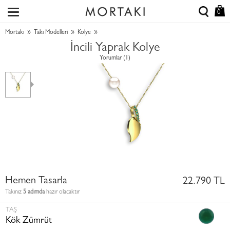
0
»
»
»
Mortakı
Takı Modelleri
Kolye
İncili Yaprak Kolye
Yorumlar (1)
Hemen Tasarla
22.790 TL
Takınız
5 adımda
hazır olacaktır
TAŞ
Kök Zümrüt