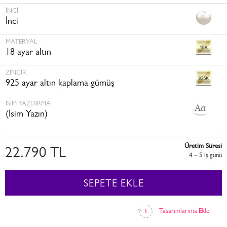
İNCI
İnci
MATERYAL
18 ayar altın
ZINCIR
925 ayar altın kaplama gümüş
İSİM YAZDIRMA
(İsim Yazın)
Üretim Süresi
22.790 TL
4 – 5 i̇ş günü
SEPETE EKLE
Tasarımlarıma Ekle