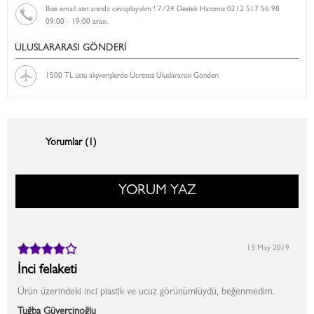
Bize email atın anında cevaplayalım ! 7/24 Destek Hattımız 0212 517 56 98
09:00 - 19:00 arası.
ULUSLARARASI GÖNDERİ
1500 TL üstü alışverişlerde Ücretsiz Uluslararası Gönderi
Yorumlar (1)
YORUM YAZ
13 May 2019
İnci felaketi
Ürün üzerindeki inci plastik ve ucuz görünümlüydü, beğenmedim.
Tuğba Güvercinoğlu