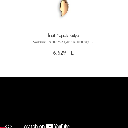
İncili Yaprak Kolye
Swarovski ve inci 925 ayar rose altın kaplama gümüş kolye (40 cm gümüş rolo zincir)
6.629 TL