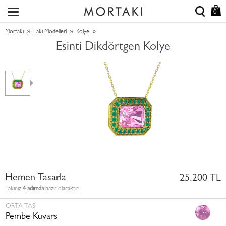
0
»
»
»
Mortakı
Takı Modelleri
Kolye
Esinti Dikdörtgen Kolye
Hemen Tasarla
25.200 TL
Takınız
4 adımda
hazır olacaktır
ORTA TAŞ
Pembe Kuvars