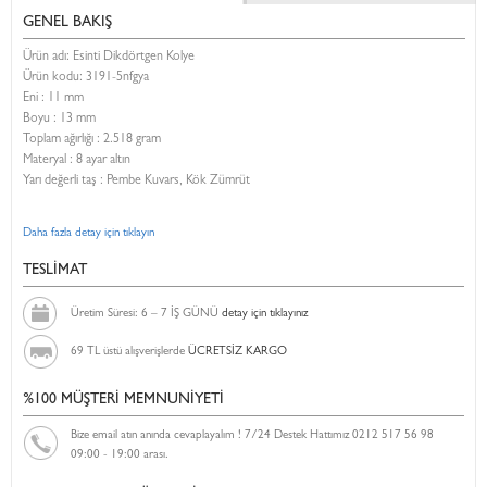
GENEL BAKIŞ
Ürün adı: Esinti Dikdörtgen Kolye
Ürün kodu:
3191-5nfgya
Eni :
11 mm
Boyu :
13 mm
Toplam ağırlığı : 2.518 gram
Materyal : 8 ayar altın
Yarı değerli taş : Pembe Kuvars, Kök Zümrüt
Daha fazla detay için tıklayın
TESLİMAT
Üretim Süresi: 6 – 7 İŞ GÜNÜ
detay için tıklayınız
69 TL üstü alışverişlerde
ÜCRETSİZ KARGO
%100 MÜŞTERİ MEMNUNİYETİ
Bize email atın anında cevaplayalım ! 7/24 Destek Hattımız 0212 517 56 98
09:00 - 19:00 arası.