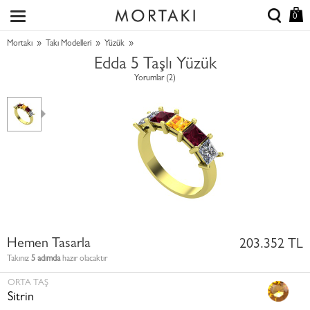
0
»
»
»
Mortakı
Takı Modelleri
Yüzük
Edda 5 Taşlı Yüzük
Yorumlar (2)
Hemen Tasarla
203.352 TL
Takınız
5 adımda
hazır olacaktır
ORTA TAŞ
Sitrin