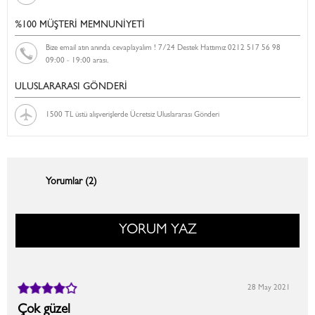
%100 MÜŞTERİ MEMNUNİYETİ
Bize email atın anında cevaplayalım ! 7/24 Destek Hattımız 0212 517 56 98
09:00 - 19:00 arası.
ULUSLARARASI GÖNDERİ
1500 TL üstü alışverişlerde Ücretsiz Uluslararası Gönderi
Yorumlar (2)
YORUM YAZ
28 May 2021
Çok güzel