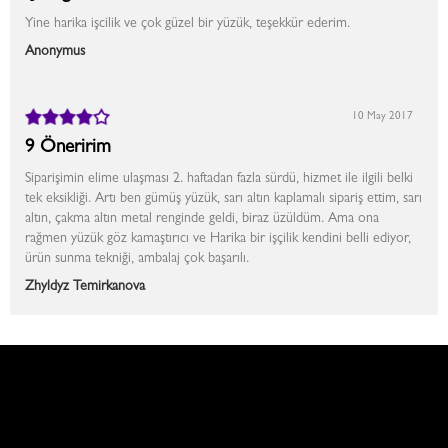
Yine harika işcilik ve çok güzel bir yüzük, teşekkür ederim.
Anonymus
10 May 2017
9 Öneririm
Siparişimin elime ulaşması 2. haftadan fazla sürdü, hizmet ile ilgili belki
tek eksikliği. Artı ben gümüş yüzük, sarı altın kaplamalı sipariş ettim, sarı
altın, çakma altın metal renginde geldi, biraz üzüldüm. Ama ona
rağmen yüzük göz kamaştırıcı ve Harika bir işçilik kendini belli ediyor,
ürün sunma tekniği, ambalaj çok başarılı.
Zhyldyz Temirkanova