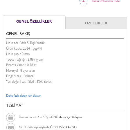
Tasarımlarıma Ekle
GENEL ÖZELLİKLER
ÖZELLİKLER
GENEL BAKIŞ
Ürün adı: Edda 5 Taşlı Yüzük
Ürün kodu:
2564-1gqp49i
Ürün çapı : 0 mm
Toplam ağırlığı : 3.867 gram
Pırlanta karatı : 0.78 ct.
Materyal : 8 ayar altın
Değerli taş : Pırlanta
Yarı değerli taş : Sitrin, Kök Yakut
Daha fazla detay için tıklayın
TESLİMAT
Üretim Süresi: 4 – 5 İŞ GÜNÜ
detay için tıklayınız
69 TL üstü alışverişlerde
ÜCRETSİZ KARGO