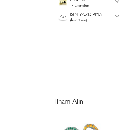
Materyal
14 ayar altın
İSİM YAZDIRMA
(İsim Yazın)
İlham Alın