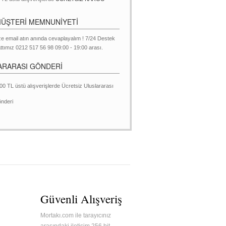
MÜŞTERİ MEMNUNİYETİ
ze email atın anında cevaplayalım ! 7/24 Destek
ttımız 0212 517 56 98 09:00 - 19:00 arası.
ARARASI GÖNDERİ
00 TL üstü alışverişlerde Ücretsiz Uluslararası
nderi
Güvenli Alışveriş
Mortakı.com ile tarayıcınız