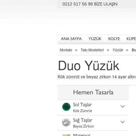
0212 517 56 98
BİZE ULAŞIN
ANA SAYFA
YÜZÜK
KOLYE
KÜPE
»
»
»
Mortakı
Takı Modelleri
Yüzük
Du
Duo Yüzük
Kök zümrüt ve beyaz zirkon 14 ayar altı
Hemen Tasarla
Sol Taşlar
Kök Zümrüt
Sağ Taşlar
Beyaz Zirkon