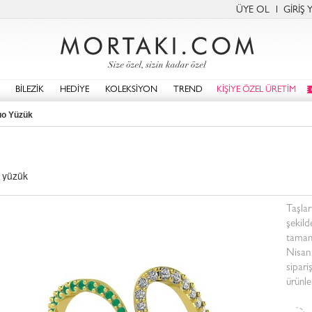
ÜYE OL
GİRİŞ 
BİLEZİK
HEDİYE
KOLEKSİYON
TREND
KİŞİYE ÖZEL ÜRETİM
o Yüzük
n yüzük
Taşlar
şekild
tamam
Nisan
sipari
ürünle