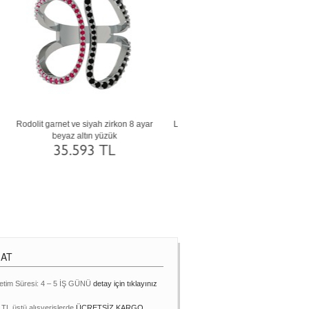
r
Peridot ve pırlanta 18 ayar altın yüzük
Ametist ve pembe kuvars 14 ayar 
(0.36 karat)
yüzük
145.511 TL
68.632 TL
MAT
etim Süresi: 4 – 5 İŞ GÜNÜ
detay için tıklayınız
 TL üstü alışverişlerde
ÜCRETSİZ KARGO