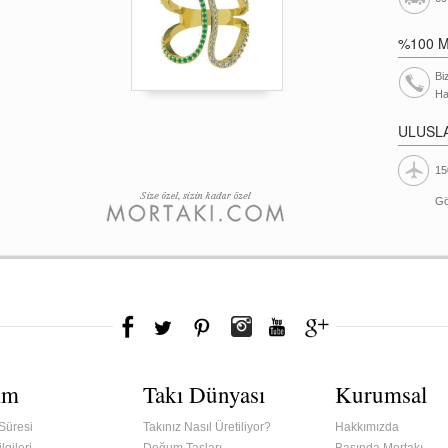
%100 
Bi
Ha
ULUSL
15
Gö
ım
Takı Dünyası
Kurumsal
Süresi
Takınız Nasıl Üretiliyor?
Hakkımızda