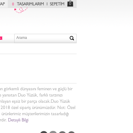
0
YAP
TASARIMLARIM
SEPETİM
0
ın görkemli dünyasını feminen ve güçlü bir
e yansıtan Duo Yüzük, farklı tarzınızı
layan eşsiz bir parça olacak.Duo Yüzük
 2018 özel sipariş ürünümüzdür. Not: Özel
ş ürünlerimiz müşterilerimizin tasarladığı
rdir.
Detaylı Bilgi