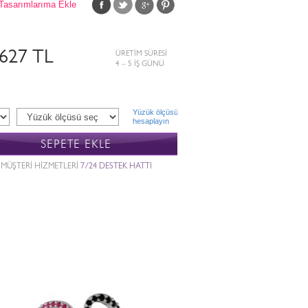
Tasarımlarıma Ekle
.627 TL
ÜRETİM SÜRESİ
4 – 5 İŞ GÜNÜ
Yüzük ölçüsü
hesaplayın
SEPETE EKLE
MÜŞTERİ HİZMETLERİ
7/24 DESTEK HATTI