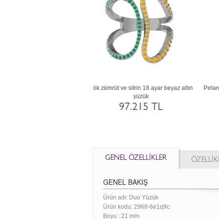
t garnet ve siyah zirkon 8 ayar
Lab safir ve siyah zirkon 8 ayar altın yüzük
B
beyaz altın yüzük
35.602 TL
35.593 TL
GENEL ÖZELLİKLER
ÖZELLİK
GENEL BAKIŞ
Ürün adı: Duo Yüzük
Ürün kodu:
2968-6e1q9c
Boyu :
21 mm