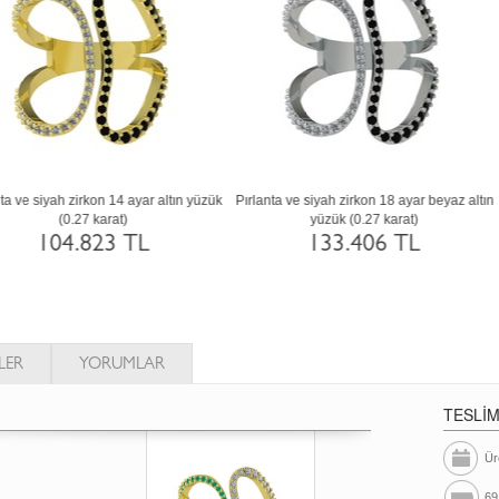
eyaz zirkon ve dumanlı kuvars 14 ayar
Dumanlı kuvars ve rodolit garnet 8 aya
beyaz altın yüzük
beyaz altın yüzük
68.616 TL
35.605 TL
LER
YORUMLAR
TESLİ
Ür
69