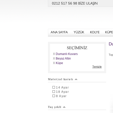
0212 517 56 98
BİZE ULAŞIN
ANA SAYFA
YÜZÜK
KOLYE
KÜPE
Du
SEÇİMİNİZ
X
Dumanlı Kuvars
To
X
Beyaz Altın
X
Küpe
Temizle
Materyal karatı
14 Ayar
18 Ayar
8 Ayar
Taş şekli