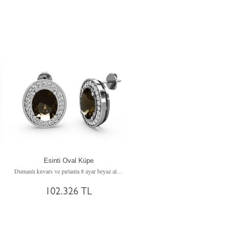
Esinti Oval Küpe
n küpe
Dumanlı kuvars ve pırlanta 8 ayar beyaz altın küpe (0.528 karat)
102.326 TL