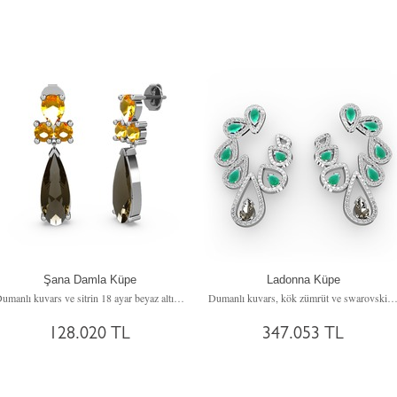
Şana Damla Küpe
Ladonna Küpe
Dumanlı kuvars ve sitrin 18 ayar beyaz altın küpe
Dumanlı kuvars, kök zümrüt ve swarovski 18 ayar beyaz altı
128.020 TL
347.053 TL