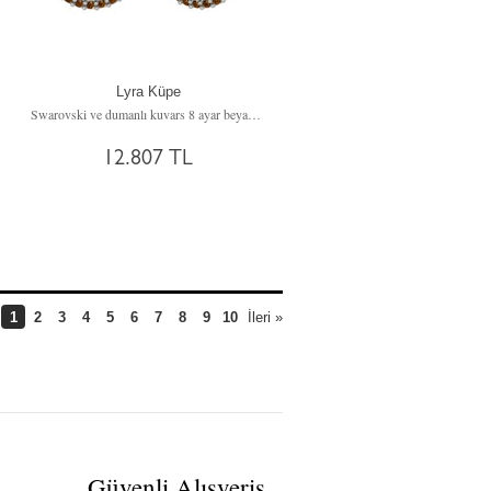
Lyra Küpe
küpe
Swarovski ve dumanlı kuvars 8 ayar beyaz altın küpe
12.807 TL
1
2
3
4
5
6
7
8
9
10
İleri »
Güvenli Alışveriş