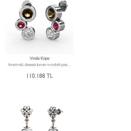
Vinda Küpe
Swarovski, dumanlı kuvars ve rodolit garnet 14 ayar beyaz altın küpe
110.188 TL