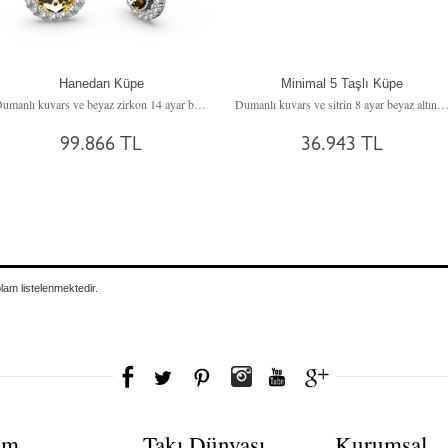
Hanedan Küpe
Minimal 5 Taşlı Küpe
Dumanlı kuvars ve beyaz zirkon 14 ayar beyaz altın küpe
Dumanlı kuvars ve sitrin 8 ayar beyaz altın 
99.866 TL
36.943 TL
plam
listelenmektedir.
ım
Takı Dünyası
Kurumsal