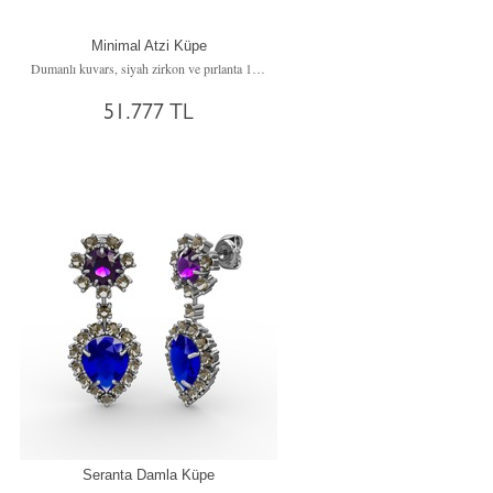
Minimal Atzi Küpe
Dumanlı kuvars, siyah zirkon ve pırlanta 14 ayar beyaz altın küpe (0.03 karat)
51.777 TL
Seranta Damla Küpe