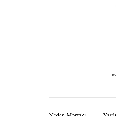
To
Neden Mortakı
Yard