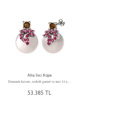
Afra İnci Küpe
Dumanlı kuvars, rodolit garnet ve inci 14 ayar beyaz altın küpe
53.385 TL