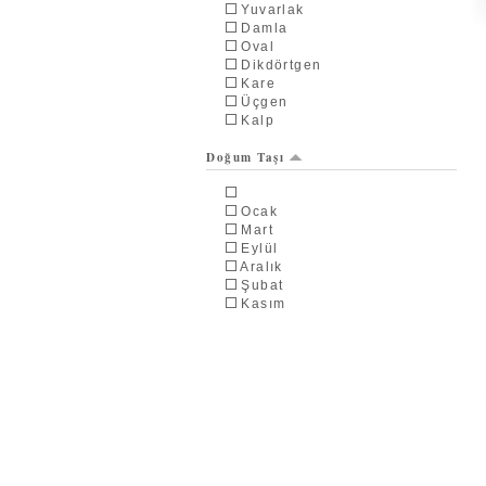
Yuvarlak
Damla
Oval
Dikdörtgen
Kare
Üçgen
Kalp
Doğum Taşı
Ocak
Mart
Eylül
Aralık
Şubat
Kasım
Ağustos
Temmuz
Mayıs
Nisan
Haziran