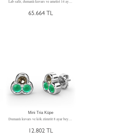
Lab safir, dumanlı kuvars ve ametist 14 ayar beyaz altın küpe
65.664 TL
Mini Tria Küpe
Dumanlı kuvars ve kök zümrüt 8 ayar beyaz altın küpe
12.802 TL