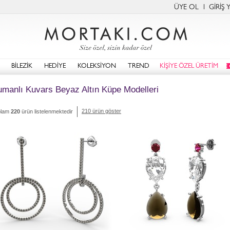
ÜYE OL
GİRİŞ 
BİLEZİK
HEDİYE
KOLEKSİYON
TREND
KİŞİYE ÖZEL ÜRETİM
manlı Kuvars Beyaz Altın Küpe Modelleri
210 ürün göster
plam
220
ürün listelenmektedir