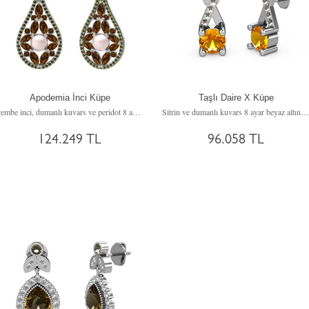
Apodemia İnci Küpe
Taşlı Daire X Küpe
Pembe inci, dumanlı kuvars ve peridot 8 ayar beyaz altın küpe
Sitrin ve dumanlı kuvars 8 ayar beyaz altın küpe
124.249 TL
96.058 TL