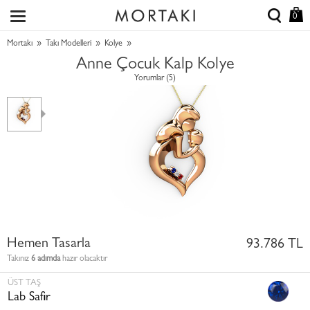
0
»
»
»
Mortakı
Takı Modelleri
Kolye
Anne Çocuk Kalp Kolye
Yorumlar (5)
Hemen Tasarla
93.786 TL
Takınız
6 adımda
hazır olacaktır
ÜST TAŞ
Lab Safir