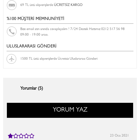
69 TL üstü alışverişlerde
ÜCRETSİZ KARGO
%100 MÜŞTERİ MEMNUNİYETİ
Bize email atın anında cevaplayalım ! 7/24 Destek Hattımız 0212 517 56 98
09:00 - 19:00 arası.
ULUSLARARASI GÖNDERİ
1500 TL üstü alışverişlerde Ücretsiz Uluslararası Gönderi
Yorumlar (5)
YORUM YAZ
23 Oca 2021