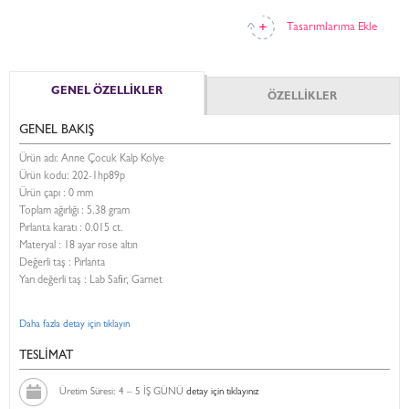
Tasarımlarıma Ekle
GENEL ÖZELLİKLER
ÖZELLİKLER
GENEL BAKIŞ
Ürün adı: Anne Çocuk Kalp Kolye
Ürün kodu:
202-1hp89p
Ürün çapı : 0 mm
Toplam ağırlığı : 5.38 gram
Pırlanta karatı : 0.015 ct.
Materyal : 18 ayar rose altın
Değerli taş : Pırlanta
Yarı değerli taş : Lab Safir, Garnet
Daha fazla detay için tıklayın
TESLİMAT
Üretim Süresi: 4 – 5 İŞ GÜNÜ
detay için tıklayınız