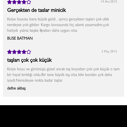
14 Ara 2015
Gerçekten de taslar minicik
Kolye boyutu bana büyük geldi , ayrıca gerçekten taşları çok ufak
nerdeyse yok gibiler. Kargo konusunda hiç sıkıntı yasamadim,çok
hızlıydı .yalnız keşke fiyatları daha uygun olsa
BUSE BATMAN
3 May 2015
taşları çok çok küçük
Kolye boyu ve görünüşü güzel ancak taş boyutları çok çok küçük o tam
bir hayal kırıklığı oldu.Bir tane büyük taş olsa bile bundan çok daha
iyiydi.Neredeyse nokta kadar taşlar.
defne akbaş