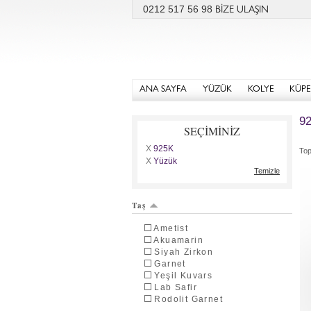
0212 517 56 98
BİZE ULAŞIN
ANA SAYFA
YÜZÜK
KOLYE
KÜPE
92
SEÇİMİNİZ
X
925K
To
X
Yüzük
Temizle
Taş
Ametist
Akuamarin
Siyah Zirkon
Garnet
Yeşil Kuvars
Lab Safir
Rodolit Garnet