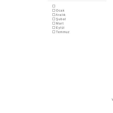
Ocak
Aralık
Şubat
Mart
Eylül
Temmuz
Mayıs
Ağustos
Kasım
Nisan
Haziran