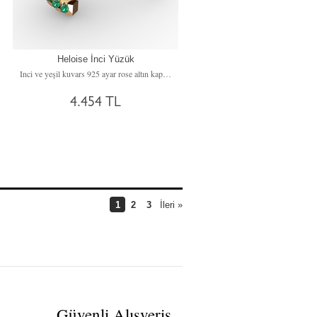
Heloise İnci Yüzük
Inci ve yeşil kuvars 925 ayar rose altın kaplama gümüş yüzük
4.454 TL
1
2
3
İleri »
Güvenli Alışveriş