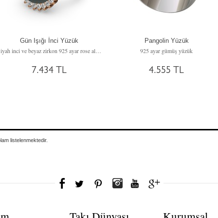
Gün Işığı İnci Yüzük
Pangolin Yüzük
Siyah inci ve beyaz zirkon 925 ayar rose altın kaplama gümüş yüzük
925 ayar gümüş yüzük
7.434 TL
4.555 TL
plam
listelenmektedir.
ım
Takı Dünyası
Kurumsal