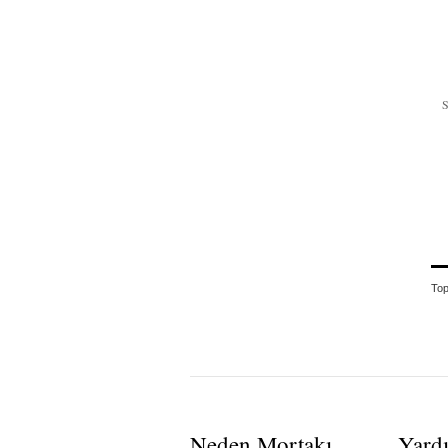
To
Neden Mortakı
Yard