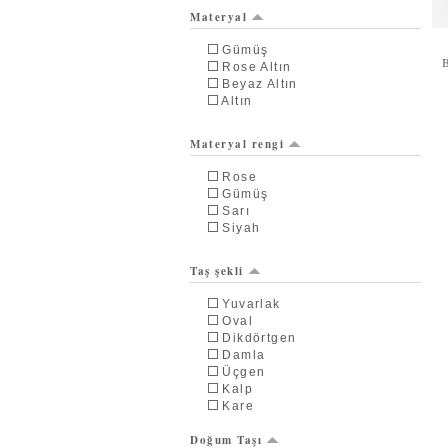
Dumanlı Kuvars
Materyal
Swarovski
Beyaz Zirkon
Gümüş
Kök Zümrüt
Rose Altın
Kök Yakut
Beyaz Altın
Sitrin
Altın
Peridot
Pembe Kuvars
Pırlanta
Materyal rengi
Siyah İnci
İnci
Rose
Pembe İnci
Gümüş
Elmas
Sarı
Siyah
Taş şekli
Yuvarlak
Oval
Dikdörtgen
Damla
Üçgen
Kalp
Kare
Doğum Taşı