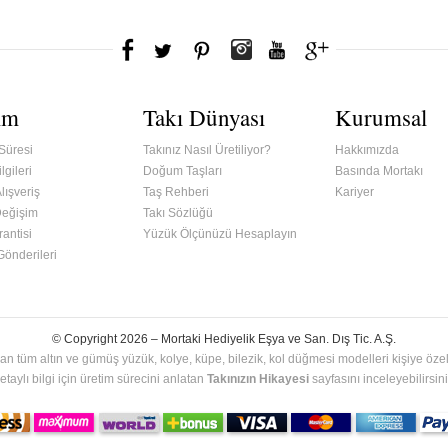
ım
Takı Dünyası
Kurumsal
Süresi
Takınız Nasıl Üretiliyor?
Hakkımızda
lgileri
Doğum Taşları
Basında Mortakı
lışveriş
Taş Rehberi
Kariyer
Değişim
Takı Sözlüğü
antisi
Yüzük Ölçünüzü Hesaplayın
 Gönderileri
© Copyright 2026 –
Mortaki Hediyelik Eşya ve San. Dış Tic. A.Ş.
an tüm altın ve gümüş yüzük, kolye, küpe, bilezik, kol düğmesi modelleri kişiye özel 
etaylı bilgi için üretim sürecini anlatan
Takınızın Hikayesi
sayfasını inceleyebilirsini