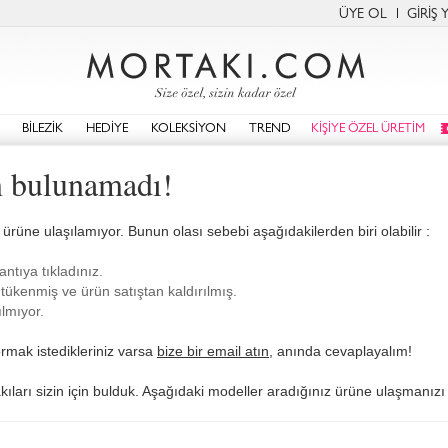
ÜYE OL
GİRİŞ 
BİLEZİK
HEDİYE
KOLEKSİYON
TREND
KİŞİYE ÖZEL ÜRETİM
n bulunamadı!
i ürüne ulaşılamıyor. Bunun olası sebebi aşağıdakilerden biri olabilir :
antıya tıkladınız.
tükenmiş ve ürün satıştan kaldırılmış.
lmıyor.
rmak istedikleriniz varsa
bize bir email atın
, anında cevaplayalım!
akıları sizin için bulduk. Aşağıdaki modeller aradığınız ürüne ulaşmanızı 