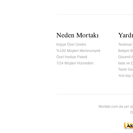
Neden Mortakı
Yard
Kişiye Özel Üretim
Teslimat 
%100 Müşteri Memnuniyeti
İletişim Bi
Özel Hediye Paketi
Güvenli A
7/24 Müşteri Hizmetleri
İade ve 
Tamir Gar
ified & Secured Godaddy
Yurt dışı
Mortakı.com da yer al
D