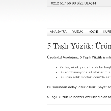
0212 517 56 98
BİZE ULAŞIN
ANA SAYFA
YÜZÜK
KOLYE
KÜPE
5 Taşlı Yüzük: Ürü
Üzgünüz! Aradığınız
5 Taşlı Yüzük
isiml
Yanlış, eksik ya da hatalı bir bağl
Bu kombinasyona ait stoklarımız 
Bu ürün artık mortaki.com'da satı
Bu sorundan dolayı özür dileriz. Şayet so
5 Taşlı Yüzük ile benzer özellikleri olan t