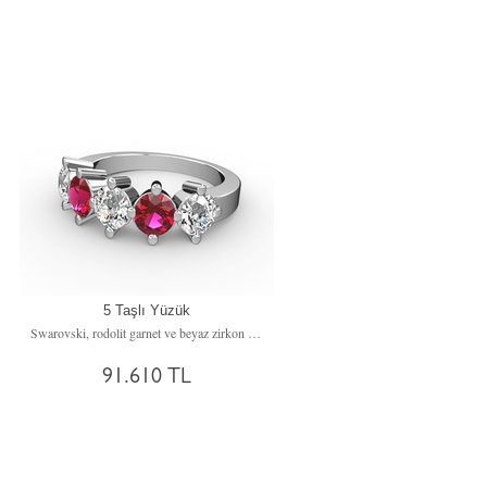
5 Taşlı Yüzük
Swarovski, rodolit garnet ve beyaz zirkon 18 ayar beyaz altın yüzük
91.610 TL